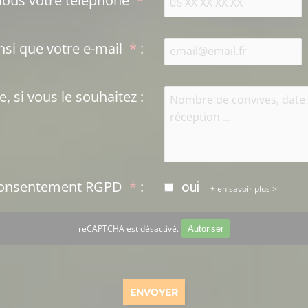
Laissez-nous votre téléphone
*
Ainsi que votre e-mail
*
:
 si vous le souhaitez
:
Consentement RGPD
*
:
oui
en savoir plus >
reCAPTCHA est désactivé.
Autoriser