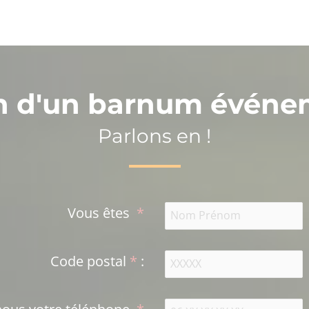
n d'un barnum événe
Parlons en !
Vous êtes
*
Code postal
*
: