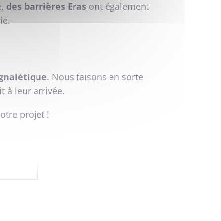
é,
des barrières Eras
ont également
ie.
ignalétique
. Nous faisons en sorte
t à leur arrivée.
otre projet !