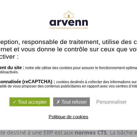
 peut
accueillir plus de 500 personnes
. Le parquet 
tte grise est apposée dessus ce qui apporte confort et
la fois esthétique et neutre.
ption, responsable de traitement, utilise des 
ternet et vous donne le contrôle sur ceux que v
 DE VOS ENVIES
tiver :
nt du site :
notre site utilise des cookies pour assurer le fonctionnement optimal 
 translucide ce qui permet le
passage de la lumière 
 désactivés.
tre vue et marquer les esprits, rien de tels que
d'im
rsonnalisée (reCAPTCHA) :
cookies destinés à collecter des informations sur 
nalité de vous proposer des contenus publicitaires en rapport avec vos centres d’inté
n du toit deux pentes. Pour une circulation fluide,
7 
lectricité a été amené via une armoire électrique.
Tout accepter
Tout refuser
Personnaliser
T DE SÉCURITÉ
Politique de cookies
nte destiné à une ERP est aux
normes CTS
. La bâche 