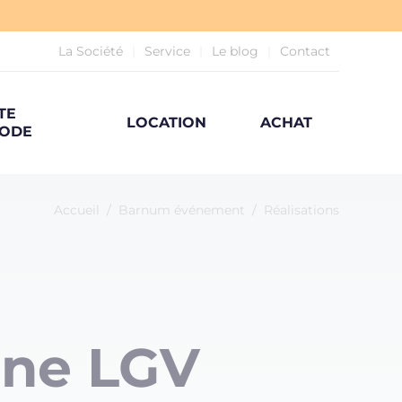
La Société
Service
Le blog
Contact
TE
LOCATION
ACHAT
ODE
Accueil
/
Barnum événement
/
Réalisations
gne LGV