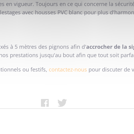
es en vigueur. Toujours en ce qui concerne la sécurit
de lestages avec housses PVC blanc pour plus d'harmon
xés à 5 mètres des pignons afin d'
accrocher de la s
nos prestations jusqu'au bout afin que tout soit parfai
tionnels ou festifs,
contactez-nous
pour discuter de v