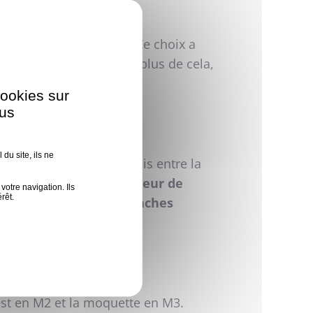
de 500m² est en épicéa. Ce choix a
 estompe les bruits. En plus de cela,
cookies sur
ous
du site, ils ne
naturelle
. Un compromis entre la
primer un logo au couleur de
votre navigation. Ils
rêt.
portes aluminiums blanches
est en M2 et la moquette en M3.