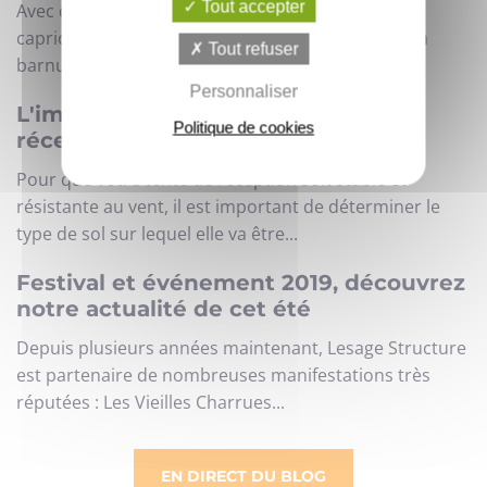
Tout accepter
Avec des températures glaciales et une météo
capricieuse, organiser un marché de Noël sous un
Tout refuser
barnum de réception à...
Personnaliser
L'implantation de votre tente de
Politique de cookies
réception
Pour que votre tente de réception soit stable et
résistante au vent, il est important de déterminer le
type de sol sur lequel elle va être...
Festival et événement 2019, découvrez
notre actualité de cet été
Depuis plusieurs années maintenant, Lesage Structure
est partenaire de nombreuses manifestations très
réputées : Les Vieilles Charrues...
EN DIRECT DU BLOG