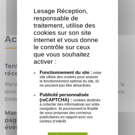
Lesage Réception,
responsable de
traitement, utilise des
cookies sur son site
Actualités
internet et vous donne
le contrôle sur ceux
que vous souhaitez
activer :
Tente de réception pour mariage et
Fonctionnement du site :
réceptions privées
notre
site utilise des cookies pour assurer
le fonctionnement optimal du site, ils
Mariage, soirée, anniversaire, cocktail, célébration, la
ne peuvent pas être désactivés.
tente de réception se plie à toutes les configurations.
Publicité personnalisée
Entièrement...
(reCAPTCHA) :
cookies destinés
à collecter des informations sur votre
navigation. Ils poursuivent la finalité
Marché de Noël : les barnums et
de vous proposer des contenus
publicitaires en rapport avec vos
pagodes pour organiser votre
centres d’intérêt.
événement