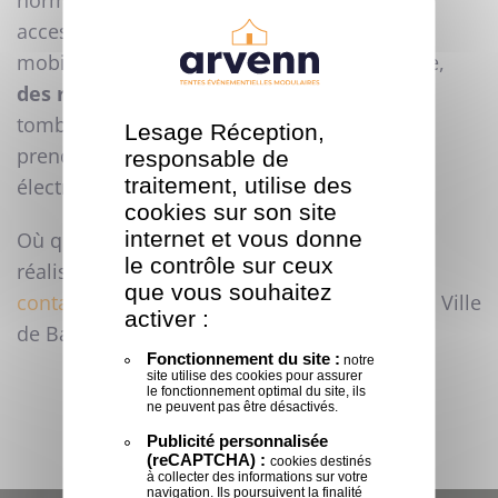
normes en vigueur. Un événement doit être
accessible à tous, même aux personnes à
mobilité réduite. C'est la raison pour laquelle,
des rampes d'accès
ont été installées. A la
tombé de la nuit, les
lumières suspendus
Lesage Réception,
prendront le relais grâce à une armoire
responsable de
traitement, utilise des
électrique.
cookies sur son site
internet et vous donne
Où que vous soyez en France, nous pouvons
le contrôle sur ceux
réaliser vos projets. Ne reste plus qu'à
nous
que vous souhaitez
contactez
pour en discuter ! Faites comme la Ville
activer :
de Bayeux, sautez le pas !
Fonctionnement du site :
notre
site utilise des cookies pour assurer
le fonctionnement optimal du site, ils
ne peuvent pas être désactivés.
Publicité personnalisée
(reCAPTCHA) :
cookies destinés
à collecter des informations sur votre
navigation. Ils poursuivent la finalité