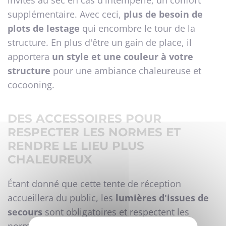
invités au sec en cas d'intempérie, un confort
supplémentaire. Avec ceci,
plus de besoin de
plots de lestage
qui encombre le tour de la
structure. En plus d'être un gain de place, il
apportera
un style et une couleur à votre
structure
pour une ambiance chaleureuse et
cocooning.
DES ACCESSOIRES POUR
RESPECTER LES NORMES ET
RENDRE LE LIEU PLUS
CHALEUREUX
Étant donné que cette tente de réception
accueillera du public, les
lumières d'issues de
secours
sont obligatoires et respectent les