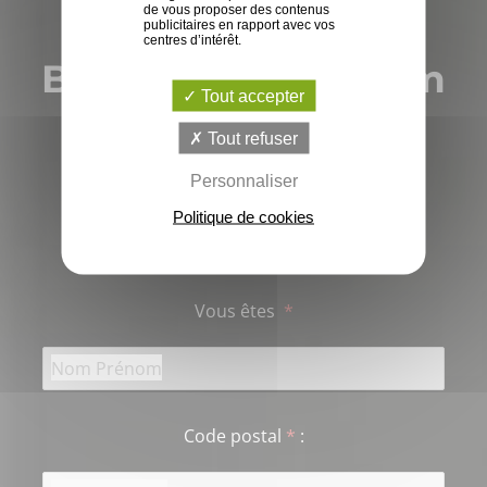
de vous proposer des contenus
publicitaires en rapport avec vos
centres d’intérêt.
Besoin d'un barnum
Tout accepter
événement ?
Tout refuser
Personnaliser
Parlons en !
Politique de cookies
Vous êtes
*
Code postal
*
: