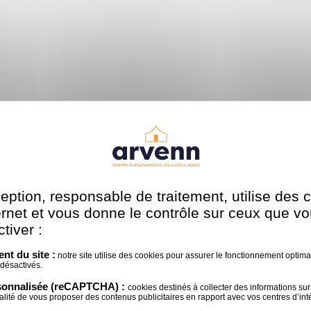
e toit translucide 680g/m² pvc coloris blanc. Nous t
ption, responsable de traitement, utilise des 
. C'est la raison pour laquelle nos bâches sont M2, c'es
ternet et vous donne le contrôle sur ceux que v
 nous avons installé des rideaux moitié cristal / moit
tiver :
nt du site :
notre site utilise des cookies pour assurer le fonctionnement optimal 
Lors du démontage, nous rebouchons les trous avant n
 désactivés.
rsonnalisée (reCAPTCHA) :
cookies destinés à collecter des informations sur 
es doubles portes vitrées limitaient les pertes de chale
nalité de vous proposer des contenus publicitaires en rapport avec vos centres d’inté