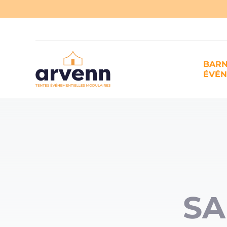
BAR
ÉVÉ
SA