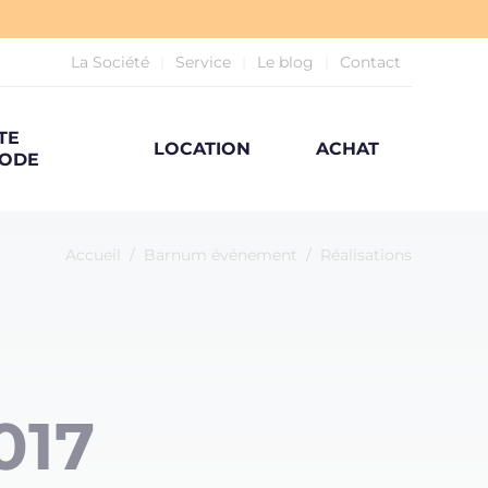
La Société
Service
Le blog
Contact
TE
LOCATION
ACHAT
ODE
Accueil
/
Barnum événement
/
Réalisations
017