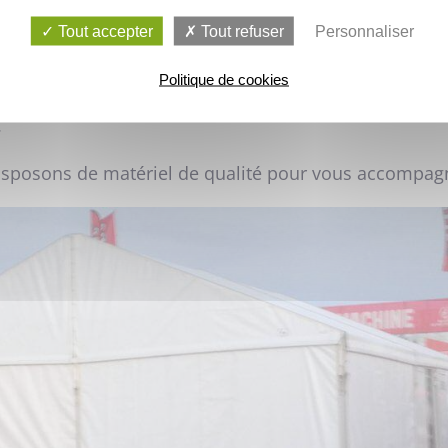
ges
avaient été prévus.
Tout accepter
Tout refuser
Personnaliser
é fournies pour la séparation d'espace.
Politique de cookies
ivers, le temps peut être sombre et la nuit tombe vit
.
sposons de matériel de qualité pour vous accompagne