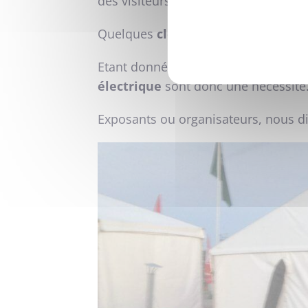
des visiteurs du salon, des
chauffa
Quelques
cloisons
ont également ét
Etant donné que ce salon a lieu en h
électrique
sont donc une nécessité
Exposants ou organisateurs, nous di