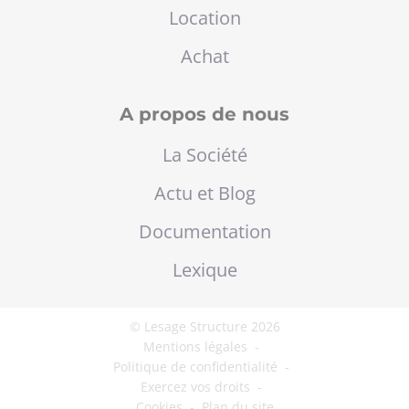
Location
Achat
A propos de nous
La Société
Actu et Blog
Documentation
Lexique
© Lesage Structure 2026
Mentions légales
-
Politique de confidentialité
-
Exercez vos droits
-
Cookies
-
Plan du site