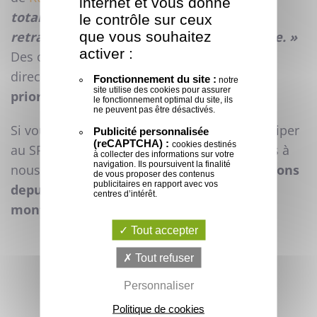
internet et vous donne
totalement satisfait de la prestation et
le contrôle sur ceux
que vous souhaitez
retravaillerait avec vous l’année prochaine. »
activer :
Des compliments que l’on aime recevoir en
direct.
Satisfaire nos clients est notre
Fonctionnement du site :
notre
site utilise des cookies pour assurer
priorité !
le fonctionnement optimal du site, ils
ne peuvent pas être désactivés.
Si vous aussi vous avez pour projet de participer
Publicité personnalisée
(reCAPTCHA) :
cookies destinés
au SPACE ou à tout autre salon, n'hésitez pas à
à collecter des informations sur votre
navigation. Ils poursuivent la finalité
nous en faire part. Nous vous
accompagnerons
de vous proposer des contenus
publicitaires en rapport avec vos
depuis le choix de la structure jusqu'au
centres d’intérêt.
montage.
Tout accepter
RETOUR EN IMAGE SUR LE SPACE 2017
Tout refuser
Personnaliser
Politique de cookies