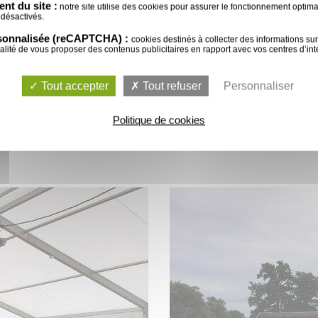
nt du site :
notre site utilise des cookies pour assurer le fonctionnement optimal 
une table d'honneur pouvant accueillir 14 personnes 
 désactivés.
rsonnalisée (reCAPTCHA) :
cookies destinés à collecter des informations sur 
nalité de vous proposer des contenus publicitaires en rapport avec vos centres d’inté
ion
pour son mariage peut s'avérer parfois plus cher q
mpris, son plus gros avantage reste le choix l'emplac
Tout accepter
Tout refuser
Personnaliser
convives sur le lieu de vos rêves, et pourquoi pas
au bo
Politique de cookies
e d'originalité à votre mariage et surtout beaucoup 