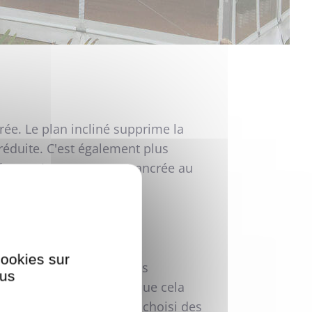
trée. Le plan incliné supprime la
 réduite. C'est également plus
ment. La structure est ancrée au
cookies sur
préfèrent la confier à des
ous
mme de mobiliers afin que cela
 mariage, les mariés ont choisi des