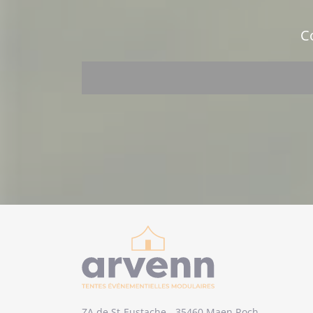
ZA de St-Eustache
-
35460 Maen Roch