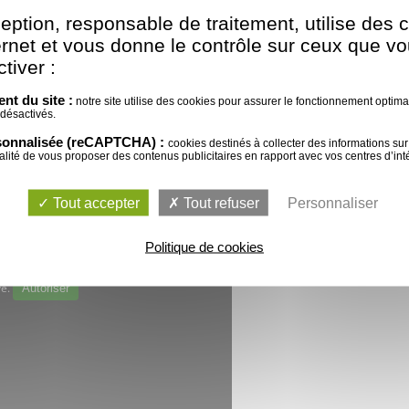
ment en dur et le chapiteau.
ption, responsable de traitement, utilise des 
ternet et vous donne le contrôle sur ceux que v
: sans rideau, seulement le toit : 10x35 m, 10x45 m, 
tiver :
nt du site :
notre site utilise des cookies pour assurer le fonctionnement optimal 
 10x30 m avec parquet, vélum et éclairage indire
 désactivés.
rsonnalisée (reCAPTCHA) :
cookies destinés à collecter des informations sur 
nalité de vous proposer des contenus publicitaires en rapport avec vos centres d’inté
Tout accepter
Tout refuser
Personnaliser
Politique de cookies
vé.
Autoriser