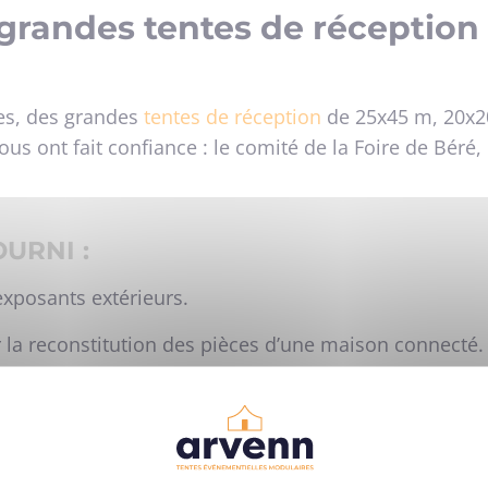
grandes tentes de réception
es, des grandes
tentes de réception
de 25x45 m, 20x2
us ont fait confiance : le comité de la Foire de Béré, 
URNI :
exposants extérieurs.
la reconstitution des pièces d’une maison connecté. 
technologies. Régulièrement des démonstrations étai
 s’allume seul, la gestion de la maison depuis son tél
la halle) : elle accueillait d’autres exposants