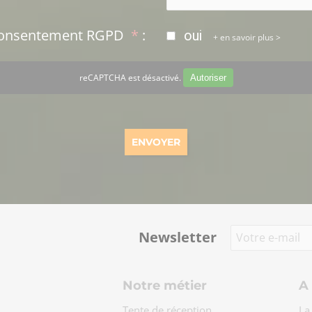
Consentement RGPD
*
:
oui
en savoir plus >
reCAPTCHA est désactivé.
Autoriser
Newsletter
Notre métier
A
Tente de réception
La