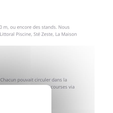
0 m, ou encore des stands. Nous
Littoral Piscine, Sté Zeste, La Maison
Chacun pouvait circuler dans la
ent faites. Commande de courses via
éphone