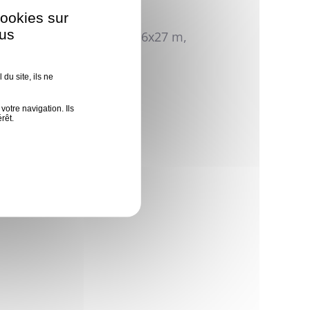
cookies sur
ous
10x40 m, 6x21 m, 6x24 m, 6x27 m,
du site, ils ne
ct
votre navigation. Ils
rêt.