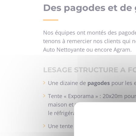
Des pagodes et de 
Nos équipes ont montés des pagod
tenons à remercier nos clients qui no
Auto Nettoyante ou encore Agram.
LESAGE STRUCTURE A FO
Une dizaine de
pagodes
pour les 
Tente « Exporama » : 20x20m pour 
maison et y tester les nouvelles 
le réfrigérateur, les lumières qui
Une tente de 25x4 5m (extension de 