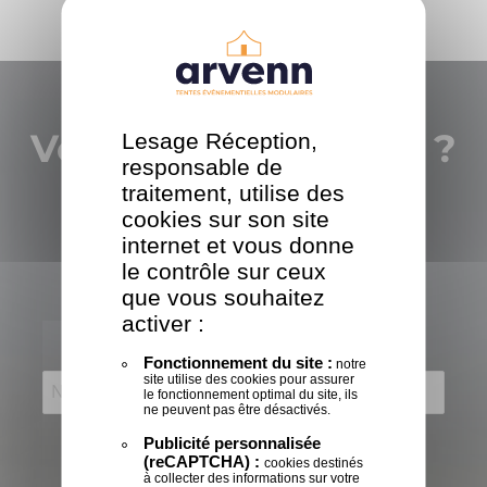
Vous avez un projet ?
Lesage Réception,
responsable de
traitement, utilise des
Parlons en !
cookies sur son site
internet et vous donne
le contrôle sur ceux
que vous souhaitez
activer :
Vous êtes
*
Fonctionnement du site :
notre
site utilise des cookies pour assurer
le fonctionnement optimal du site, ils
ne peuvent pas être désactivés.
Publicité personnalisée
Code postal
*
:
(reCAPTCHA) :
cookies destinés
à collecter des informations sur votre