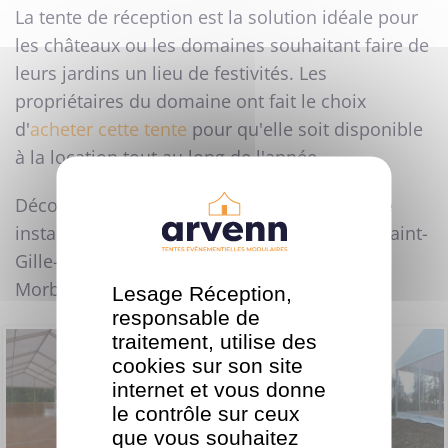
La tente de réception est la solution idéale pour
les châteaux ou les domaines souhaitant faire de
leurs jardins un lieu de festivités. Les
propriétaires du domaine ont fait le choix
d'
acheter cette tente
pour qu'elle soit disponible
à la location tout au long de l'année.
Découvrez également le
chapiteau mariage
installé au
Domaine de l'Etang du Bosny,
à Saint-
Gille-du-Mené près de Loudéac dans le
Morbihan.
Lesage Réception,
responsable de
traitement, utilise des
cookies sur son site
internet et vous donne
le contrôle sur ceux
que vous souhaitez