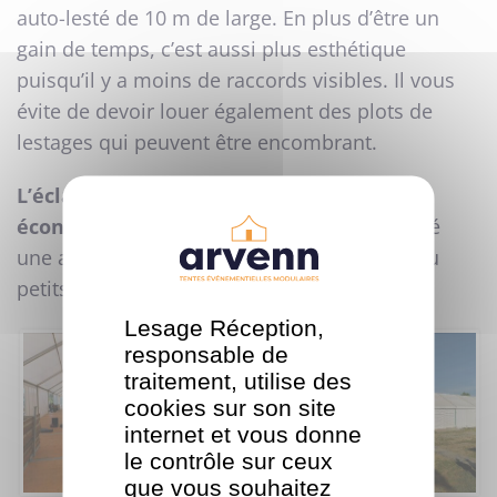
auto-lesté de 10 m de large. En plus d’être un
gain de temps, c’est aussi plus esthétique
puisqu’il y a moins de raccords visibles. Il vous
évite de devoir louer également des plots de
lestages qui peuvent être encombrant.
L’éclairage était de type LED, plus
économique.
Nous avons également installé
une armoire électrique ainsi qu’une porte alu
petits carreaux pour entrée/sortie.
Lesage Réception,
responsable de
traitement, utilise des
cookies sur son site
internet et vous donne
le contrôle sur ceux
que vous souhaitez