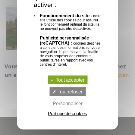
activer :
Fonctionnement du site :
notre
site utilise des cookies pour assurer
le fonctionnement optimal du site, ils
ne peuvent pas être désactivés.
Publicité personnalisée
(reCAPTCHA) :
cookies destinés
à collecter des informations sur votre
navigation. Ils poursuivent la finalité
de vous proposer des contenus
publicitaires en rapport avec vos
centres d’intérêt.
Vous organisez un événement et recherchez
un espace VIP,
n’hésitez pas à nous contacter.
Tout accepter
Tout refuser
Personnaliser
Politique de cookies